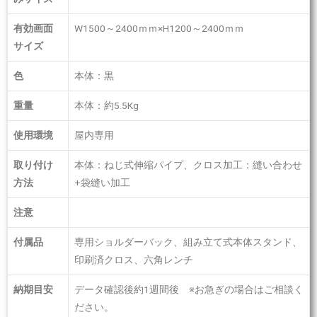
有効画面
W1500～2400ｍｍ×H1200～2400ｍｍ
サイズ
色
本体：黒
重量
本体：約5.5Kg
使用環境
屋内専用
取り付け
本体：ねじ式伸縮パイプ、クロス加工：縫い合わせ
方法
+袋縫い加工
注意
付属品
専用ショルダーバック、組み立て式本体スタンド、
印刷済クロス、六角レンチ
納期目安
データ確認後約1週間後 ※お急ぎの場合はご相談く
ださい。