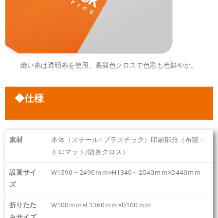
縫い糸は透明糸を使用。高発色クロスで色彩も色鮮やか。
◆仕様
素材
本体（スチール+プラスチック）印刷部分（布製：
トロマット/防炎クロス）
設置サイ
W1590～2490ｍｍ×H1340～2540ｍｍ×D440ｍｍ
ズ
折りたた
W100ｍｍ×L1360ｍｍ×D100ｍｍ
みサイズ